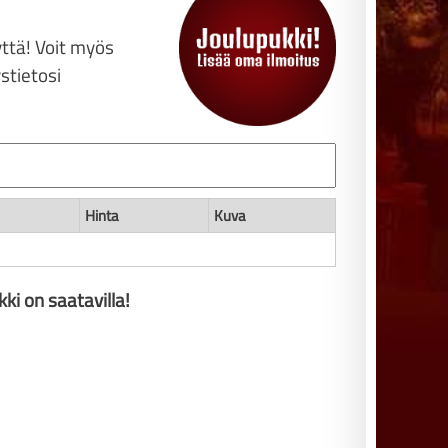
yttä! Voit myös
stietosi
Hinta
Kuva
kki on saatavilla!