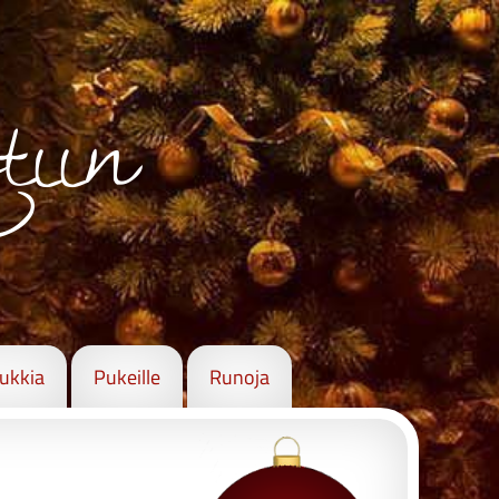
tiin
pukkia
Pukeille
Runoja