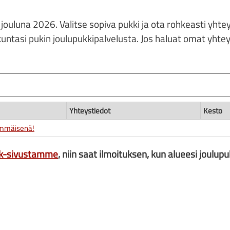
 jouluna 2026. Valitse sopiva pukki ja ota rohkeasti yhte
ntasi pukin joulupukkipalvelusta. Jos haluat omat yhtey
Yhteystiedot
Kesto
immäisenä!
k-sivustamme
, niin saat ilmoituksen, kun alueesi joulupu