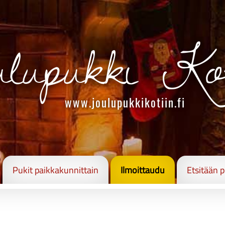
lupukki Ko
www.joulupukkikotiin.fi
Pukit paikkakunnittain
Ilmoittaudu
Etsitään 