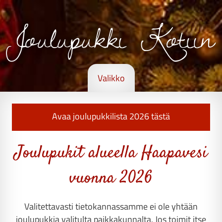
Joulupukki Kotiin
Valikko
Avaa joulupukkilista 2026 tästä
Joulupukit alueella Haapavesi
vuonna 2026
Valitettavasti tietokannassamme ei ole yhtään
joulupukkia valitulta paikkakunnalta. Jos toimit itse