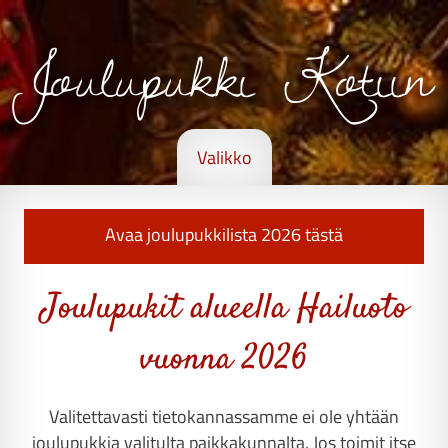
Joulupukki Kotiin
Valikko
Avaa joulupukkilista 2026 tästä
Joulupukit alueella Hailuoto
vuonna 2026
Valitettavasti tietokannassamme ei ole yhtään
joulupukkia valitulta paikkakunnalta. Jos toimit itse