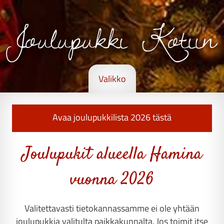
Joulupukki Kotiin
Valikko
Avaa joulupukkilista 2026 tästä
Joulupukit alueella Hamina
vuonna 2026
Valitettavasti tietokannassamme ei ole yhtään
joulupukkia valitulta paikkakunnalta. Jos toimit itse