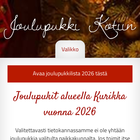
Joulupukki Kotiin
Valikko
Avaa joulupukkilista 2026 tästä
Joulupukit alueella Kurikka
vuonna 2026
Valitettavasti tietokannassamme ei ole yhtään
joulupukkia valitulta paikkakunnalta. Jos toimit itse