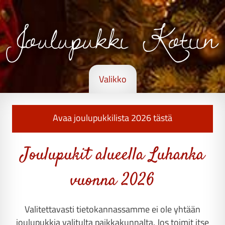
Joulupukki Kotiin
Valikko
Avaa joulupukkilista 2026 tästä
Joulupukit alueella Luhanka
vuonna 2026
Valitettavasti tietokannassamme ei ole yhtään
joulupukkia valitulta paikkakunnalta. Jos toimit itse